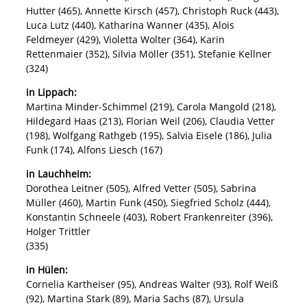
Hutter (465), Annette Kirsch (457), Christoph Ruck (443),
Luca Lutz (440), Katharina Wanner (435), Alois
Feldmeyer (429), Violetta Wolter (364), Karin
Rettenmaier (352), Silvia Möller (351), Stefanie Kellner
(324)
in Lippach:
Martina Minder-Schimmel (219), Carola Mangold (218),
Hildegard Haas (213), Florian Weil (206), Claudia Vetter
(198), Wolfgang Rathgeb (195), Salvia Eisele (186), Julia
Funk (174), Alfons Liesch (167)
in Lauchheim:
Dorothea Leitner (505), Alfred Vetter (505), Sabrina
Müller (460), Martin Funk (450), Siegfried Scholz (444),
Konstantin Schneele (403), Robert Frankenreiter (396),
Holger Trittler
(335)
in Hülen:
Cornelia Kartheiser (95), Andreas Walter (93), Rolf Weiß
(92), Martina Stark (89), Maria Sachs (87), Ursula