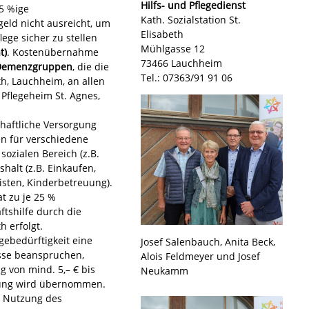
Hilfs- und Pflegedienst
5 %ige
Kath. Sozialstation St.
eld nicht ausreicht, um
Elisabeth
ge sicher zu stellen
Mühlgasse 12
t)
. Kostenübernahme
73466 Lauchheim
 Demenzgruppen
, die die
Tel.: 07363/91 91 06
eth, Lauchheim, an allen
Pflegeheim St. Agnes,
haftliche Versorgung
 für verschiedene
sozialen Bereich (z.B.
halt (z.B. Einkaufen,
isten, Kinderbetreuung).
t zu je 25 %
tshilfe durch die
h erfolgt.
egebedürftigkeit eine
Josef Salenbauch, Anita Beck,
sse beanspruchen,
Alois Feldmeyer und Josef
 von mind. 5,– € bis
Neukamm
hlung wird übernommen.
e Nutzung des