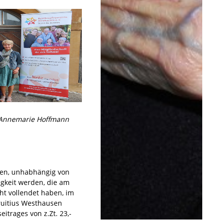
ika Spiller, Josef
 Silvia Möller, Alois
, Annemarie Hoffmann
nen, unhabhängig von
gkeit werden, die am
ht vollendet haben, im
ruitius Westhausen
itrages von z.Zt. 23,-