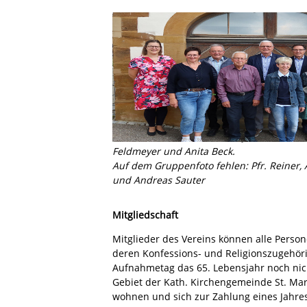
von links nach rechts: Katharina Wanner, Er
Salenbauch, Anton Wanner, Josef Neukamm,
Feldmeyer und Anita Beck.
Auf dem Gruppenfoto fehlen: Pfr. Reiner
und Andreas Sauter
Mitgliedschaft
Mitglieder des Vereins können alle Perso
deren Konfessions- und Religionszugehöri
Aufnahmetag das 65. Lebensjahr noch nic
Gebiet der Kath. Kirchengemeinde St. Ma
wohnen und sich zur Zahlung eines Jahrese