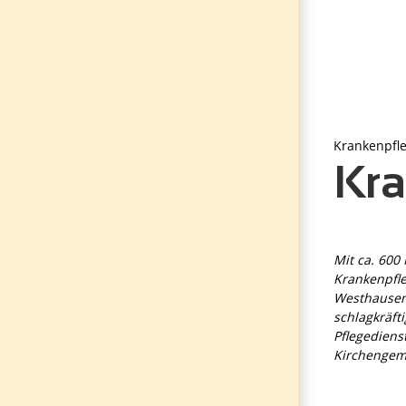
Krankenpfl
Kra
Mit ca. 600 
Krankenpfl
Westhausen 
schlagkräfti
Pflegediens
Kirchengem