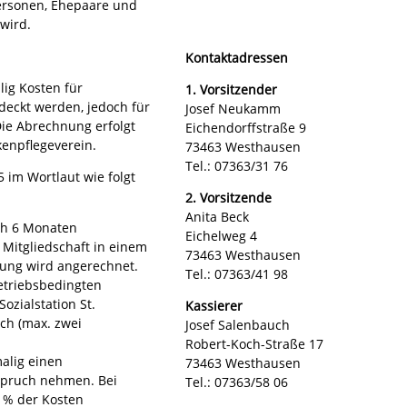
personen, Ehepaare und
wird.
Kontaktadressen
ig Kosten für
1. Vorsitzender
deckt werden, jedoch für
Josef Neukamm
ie Abrechnung erfolgt
Eichendorffstraße 9
enpflegeverein.
73463 Westhausen
Tel.: 07363/31 76
5 im Wortlaut wie folgt
2. Vorsitzende
Anita Beck
ch 6 Monaten
Eichelweg 4
 Mitgliedschaft in einem
73463 Westhausen
zung wird angerechnet.
Tel.: 07363/41 98
betriebsbedingten
ozialstation St.
Kassierer
ch (max. zwei
Josef Salenbauch
Robert-Koch-Straße 17
alig einen
73463 Westhausen
nspruch nehmen. Bei
Tel.: 07363/58 06
 % der Kosten