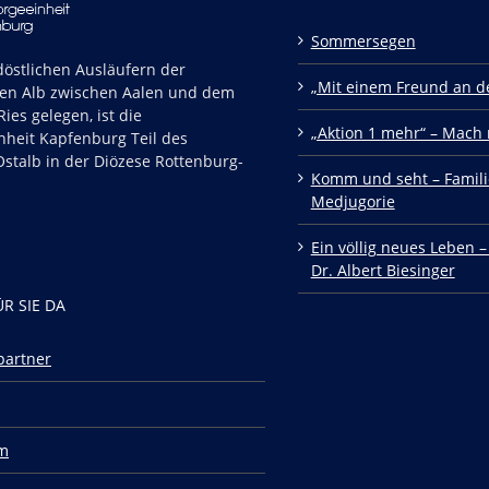
Sommersegen
östlichen Ausläufern der
„Mit einem Freund an de
en Alb zwischen Aalen und dem
ies gelegen, ist die
„Aktion 1 mehr“ – Mach 
nheit Kapfenburg Teil des
stalb in der Diözese Rottenburg-
Komm und seht – Famili
Medjugorie
Ein völlig neues Leben –
Dr. Albert Biesinger
ÜR SIE DA
partner
m