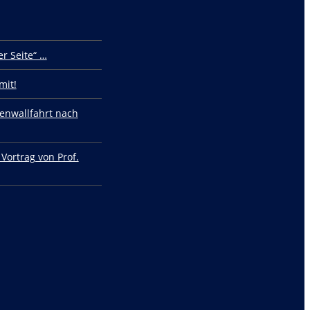
r Seite“ …
mit!
enwallfahrt nach
 Vortrag von Prof.