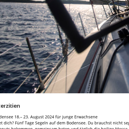
erzitien
ensee 18.– 23. August 2024 für junge Erwachsene
t dich? Fünf Tage Segeln auf dem Bodensee. Du brauchst nicht se
 Inputs bekommen, gemeinsam beten und täglich die heilige Messe a