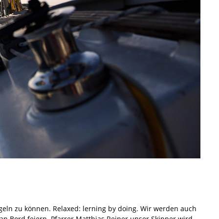
geln zu können. Relaxed: lerning by doing. Wir werden auch
n Bord feiern. Pfarrer Matthias Reiner unser Skipper wird