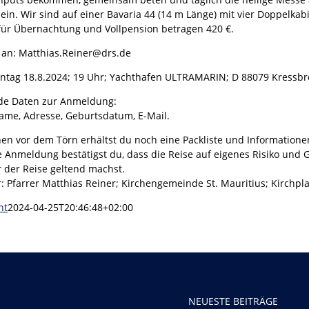
sein. Wir sind auf einer Bavaria 44 (14 m Länge) mit vier Doppelkab
für Übernachtung und Vollpension betragen 420 €.
an: Matthias.Reiner@drs.de
nntag 18.8.2024; 19 Uhr; Yachthafen ULTRAMARIN; D 88079 Kressb
e Daten zur Anmeldung:
me, Adresse, Geburtsdatum, E-Mail.
en vor dem Törn erhältst du noch eine Packliste und Informatione
 Anmeldung bestätigst du, dass die Reise auf eigenes Risiko und
r der Reise geltend machst.
r: Pfarrer Matthias Reiner; Kirchengemeinde St. Mauritius; Kirchp
nt
2024-04-25T20:46:48+02:00
NEUESTE BEITRÄGE