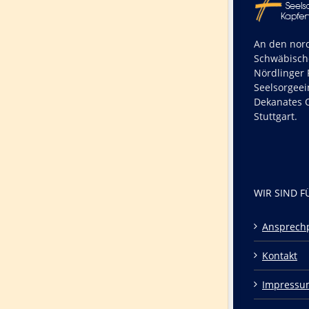
An den nord
Schwäbisch
Nördlinger R
Seelsorgeei
Dekanates O
Stuttgart.
WIR SIND F
Ansprech
Kontakt
Impressu