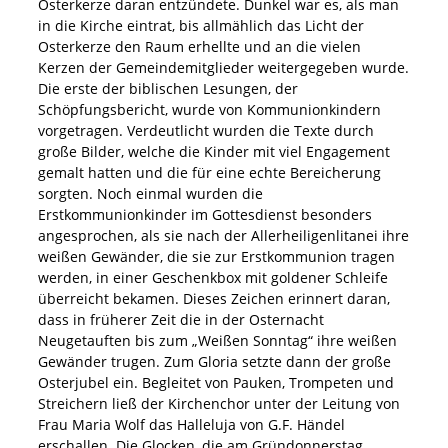
Osterkerze daran entzündete. Dunkel war es, als man
in die Kirche eintrat, bis allmählich das Licht der
Osterkerze den Raum erhellte und an die vielen
Kerzen der Gemeindemitglieder weitergegeben wurde.
Die erste der biblischen Lesungen, der
Schöpfungsbericht, wurde von Kommunionkindern
vorgetragen. Verdeutlicht wurden die Texte durch
große Bilder, welche die Kinder mit viel Engagement
gemalt hatten und die für eine echte Bereicherung
sorgten. Noch einmal wurden die
Erstkommunionkinder im Gottesdienst besonders
angesprochen, als sie nach der Allerheiligenlitanei ihre
weißen Gewänder, die sie zur Erstkommunion tragen
werden, in einer Geschenkbox mit goldener Schleife
überreicht bekamen. Dieses Zeichen erinnert daran,
dass in früherer Zeit die in der Osternacht
Neugetauften bis zum „Weißen Sonntag“ ihre weißen
Gewänder trugen. Zum Gloria setzte dann der große
Osterjubel ein. Begleitet von Pauken, Trompeten und
Streichern ließ der Kirchenchor unter der Leitung von
Frau Maria Wolf das Halleluja von G.F. Händel
erschallen. Die Glocken, die am Gründonnerstag