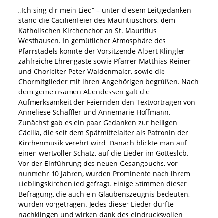
„Ich sing dir mein Lied“ – unter diesem Leitgedanken
stand die Cäcilienfeier des Mauritiuschors, dem
Katholischen Kirchenchor an St. Mauritius
Westhausen. In gemütlicher Atmosphäre des
Pfarrstadels konnte der Vorsitzende Albert Klingler
zahlreiche Ehrengäste sowie Pfarrer Matthias Reiner
und Chorleiter Peter Waldenmaier, sowie die
Chormitglieder mit ihren Angehörigen begrüßen. Nach
dem gemeinsamen Abendessen galt die
Aufmerksamkeit der Feiernden den Textvorträgen von
Anneliese Schäffler und Annemarie Hoffmann.
Zunächst gab es ein paar Gedanken zur heiligen
Cäcilia, die seit dem Spätmittelalter als Patronin der
Kirchenmusik verehrt wird. Danach blickte man auf
einen wertvoller Schatz, auf die Lieder im Gotteslob.
Vor der Einführung des neuen Gesangbuchs, vor
nunmehr 10 Jahren, wurden Prominente nach ihrem
Lieblingskirchenlied gefragt. Einige Stimmen dieser
Befragung, die auch ein Glaubenszeugnis bedeuten,
wurden vorgetragen. Jedes dieser Lieder durfte
nachklingen und wirken dank des eindrucksvollen