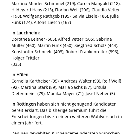
Martina Minder-Schimmel (219), Carola Mangold (218),
Hildegard Haas (213), Florian Weil (206), Claudia Vetter
(198), Wolfgang Rathgeb (195), Salvia Eisele (186), Julia
Funk (174), Alfons Liesch (167)
in Lauchheim:
Dorothea Leitner (505), Alfred Vetter (505), Sabrina
Müller (460), Martin Funk (450), Siegfried Scholz (444),
Konstantin Schneele (403), Robert Frankenreiter (396),
Holger Trittler
(335)
in Hülen:
Cornelia Kartheiser (95), Andreas Walter (93), Rolf Weiß
(92), Martina Stark (89), Maria Sachs (87), Ursula
Dietenmeier (79), Monika Mayer (71), Josef Neher (5)
In Röttingen
haben sich nicht genügend Kandidaten
bereit erklärt. Das bisherige Gremium führt die
Entscheidungen bis zu einem weiteren Wahlversuch in
einem Jahr fort.
Den neu gewählten Kirchengemeinderäten wünschen