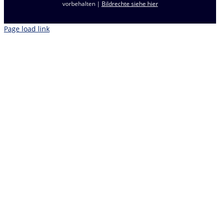
vorbehalten |
Bildrechte siehe hier
Page load link