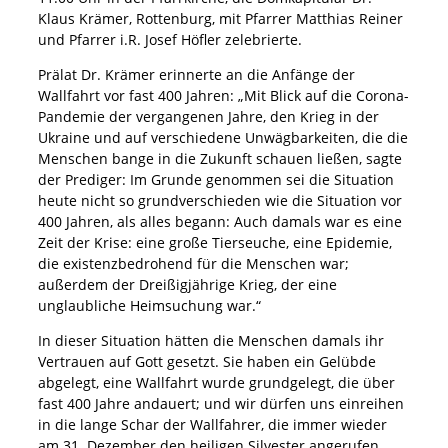
Klaus Krämer, Rottenburg, mit Pfarrer Matthias Reiner
und Pfarrer i.R. Josef Höfler zelebrierte.
Prälat Dr. Krämer erinnerte an die Anfänge der
Wallfahrt vor fast 400 Jahren: „Mit Blick auf die Corona-
Pandemie der vergangenen Jahre, den Krieg in der
Ukraine und auf verschiedene Unwägbarkeiten, die die
Menschen bange in die Zukunft schauen ließen, sagte
der Prediger: Im Grunde genommen sei die Situation
heute nicht so grundverschieden wie die Situation vor
400 Jahren, als alles begann: Auch damals war es eine
Zeit der Krise: eine große Tierseuche, eine Epidemie,
die existenzbedrohend für die Menschen war;
außerdem der Dreißigjährige Krieg, der eine
unglaubliche Heimsuchung war.“
In dieser Situation hätten die Menschen damals ihr
Vertrauen auf Gott gesetzt. Sie haben ein Gelübde
abgelegt, eine Wallfahrt wurde grundgelegt, die über
fast 400 Jahre andauert; und wir dürfen uns einreihen
in die lange Schar der Wallfahrer, die immer wieder
am 31. Dezember den heiligen Silvester angerufen