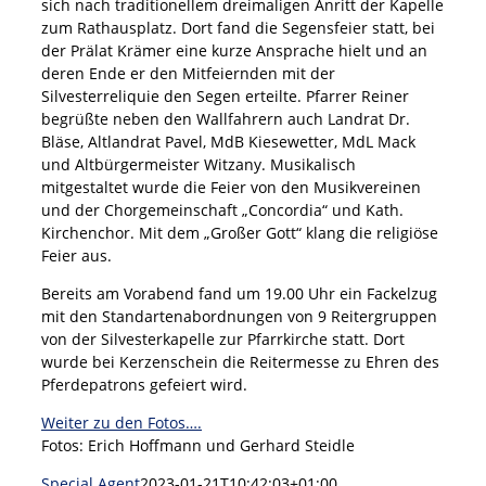
sich nach traditionellem dreimaligen Anritt der Kapelle
zum Rathausplatz. Dort fand die Segensfeier statt, bei
der Prälat Krämer eine kurze Ansprache hielt und an
deren Ende er den Mitfeiernden mit der
Silvesterreliquie den Segen erteilte. Pfarrer Reiner
begrüßte neben den Wallfahrern auch Landrat Dr.
Bläse, Altlandrat Pavel, MdB Kiesewetter, MdL Mack
und Altbürgermeister Witzany. Musikalisch
mitgestaltet wurde die Feier von den Musikvereinen
und der Chorgemeinschaft „Concordia“ und Kath.
Kirchenchor. Mit dem „Großer Gott“ klang die religiöse
Feier aus.
Bereits am Vorabend fand um 19.00 Uhr ein Fackelzug
mit den Standartenabordnungen von 9 Reitergruppen
von der Silvesterkapelle zur Pfarrkirche statt. Dort
wurde bei Kerzenschein die Reitermesse zu Ehren des
Pferdepatrons gefeiert wird.
Weiter zu den Fotos….
Fotos: Erich Hoffmann und Gerhard Steidle
Special Agent
2023-01-21T10:42:03+01:00