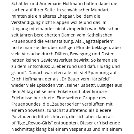
Schäffler und Annemarie Hoffmann hatten dabei die
Lacher auf ihrer Seite. In schwäbischer Mundart
mimten sie ein älteres Ehepaar, bei dem die
Verständigung nicht klappen wollte und das im
Umgang miteinander nicht zimperlich war. Wie schon
seit Jahren bereicherten Damen vom Katholischen
Frauenbund die Veranstaltung. Als „Jagsttalperlen“
hörte man sie die übermäßigen Pfunde beklagen, aber
viele Versuche durch Diäten, Bewegung und Fasten
hätten keinen Gewichtsverlust bewirkt. So kamen sie
zu dem Entschluss: „Lieber rund und dafür lustig und
g’sund“. Danach warteten alle mit viel Spannung auf
Erich Hoffmann, der als „Dr Bauer vom Härtsfeld“
wieder viele Episoden von „seiner Babett“, Lustiges aus
dem Alltag mit seinem Enkele und über kuriose
Erlebnisse berichtete. Eine weitere Gruppe des
Frauenbundes, die „Zauberperlen“ verblüfften mit
einem Showtanz, zunächst auftretend als biedere
Putzfauen in Kittelschürzen, die sich aber dann als
pfiffige „Revue-Girls“ entpuppten. Dieser erfrischende
Nachmittag klang bei einem Vesper aus und mit einem