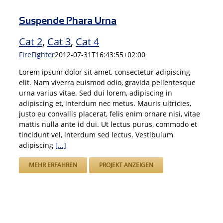
Suspende Phara Urna
Cat 2
,
Cat 3
,
Cat 4
FireFighter
2012-07-31T16:43:55+02:00
Lorem ipsum dolor sit amet, consectetur adipiscing
elit. Nam viverra euismod odio, gravida pellentesque
urna varius vitae. Sed dui lorem, adipiscing in
adipiscing et, interdum nec metus. Mauris ultricies,
justo eu convallis placerat, felis enim ornare nisi, vitae
mattis nulla ante id dui. Ut lectus purus, commodo et
tincidunt vel, interdum sed lectus. Vestibulum
adipiscing
[...]
MEHR ERFAHREN
PROJEKT ANZEIGEN