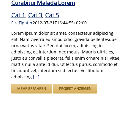
Curabitur Malada Lorem
Cat 1
,
Cat 3
,
Cat 5
FireFighter
2012-07-31T16:44:55+02:00
Lorem ipsum dolor sit amet, consectetur adipiscing
elit. Nam viverra euismod odio, gravida pellentesque
urna varius vitae. Sed dui lorem, adipiscing in
adipiscing et, interdum nec metus. Mauris ultricies,
justo eu convallis placerat, felis enim ornare nisi, vitae
mattis nulla ante id dui. Ut lectus purus, commodo et
tincidunt vel, interdum sed lectus. Vestibulum
adipiscing
[...]
MEHR ERFAHREN
PROJEKT ANZEIGEN