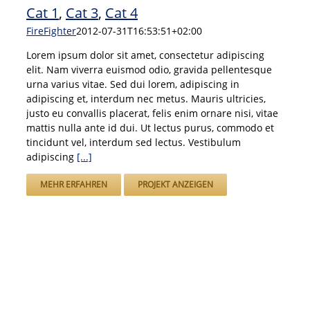
Cat 1
,
Cat 3
,
Cat 4
FireFighter
2012-07-31T16:53:51+02:00
Lorem ipsum dolor sit amet, consectetur adipiscing
elit. Nam viverra euismod odio, gravida pellentesque
urna varius vitae. Sed dui lorem, adipiscing in
adipiscing et, interdum nec metus. Mauris ultricies,
justo eu convallis placerat, felis enim ornare nisi, vitae
mattis nulla ante id dui. Ut lectus purus, commodo et
tincidunt vel, interdum sed lectus. Vestibulum
adipiscing
[...]
MEHR ERFAHREN
PROJEKT ANZEIGEN