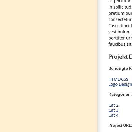
Ut porttitor
in sollicitu
pretium pur
consectetur 
Fusce tinci
vestibulum 
porttitor u
faucibus si
Projekt D
Benötigte F
HTML/CSS
Logo Desig
Kategorien:
Cat 2
Cat 3
Cat 4
Project URL: