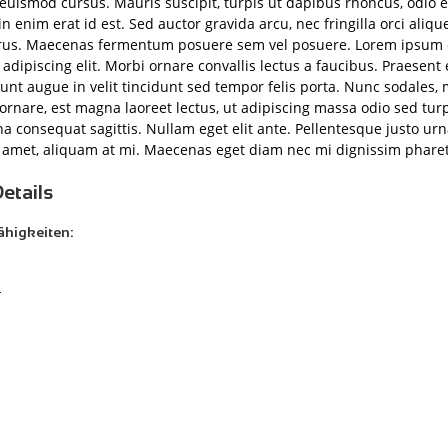
 euismod cursus. Mauris suscipit, turpis ut dapibus rhoncus, odio e
din enim erat id est. Sed auctor gravida arcu, nec fringilla orci aliq
us. Maecenas fermentum posuere sem vel posuere. Lorem ipsum d
adipiscing elit. Morbi ornare convallis lectus a faucibus. Praesent 
dunt augue in velit tincidunt sed tempor felis porta. Nunc sodales,
ornare, est magna laoreet lectus, ut adipiscing massa odio sed turp
rna consequat sagittis. Nullam eget elit ante. Pellentesque justo ur
t amet, aliquam at mi. Maecenas eget diam nec mi dignissim pharet
etails
ähigkeiten:
n