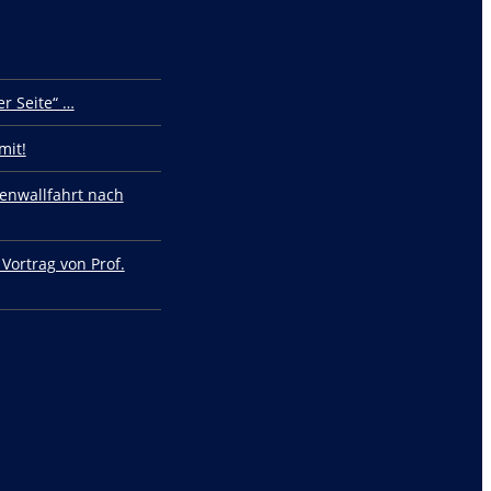
r Seite“ …
mit!
enwallfahrt nach
 Vortrag von Prof.