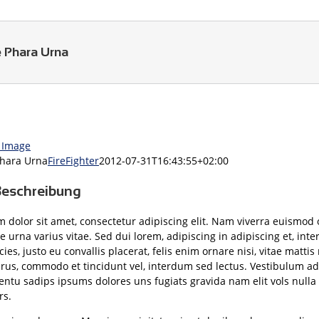
 Phara Urna
 Image
hara Urna
FireFighter
2012-07-31T16:43:55+02:00
Beschreibung
 dolor sit amet, consectetur adipiscing elit. Nam viverra euismod 
e urna varius vitae. Sed dui lorem, adipiscing in adipiscing et, in
cies, justo eu convallis placerat, felis enim ornare nisi, vitae mattis 
urus, commodo et tincidunt vel, interdum sed lectus. Vestibulum a
mentu sadips ipsums dolores uns fugiats gravida nam elit vols nulla
rs.