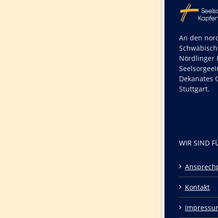
An den nord
Schwäbisch
Nördlinger R
Seelsorgeei
Dekanates O
Stuttgart.
WIR SIND F
Ansprech
Kontakt
Impressu