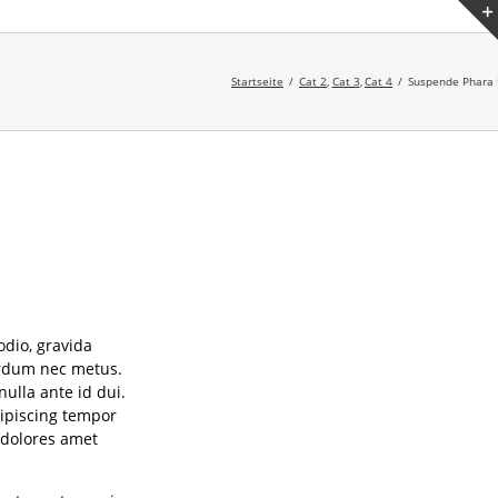
Startseite
Cat 2
Cat 3
Cat 4
Suspende Phara
odio, gravida
terdum nec metus.
nulla ante id dui.
dipiscing tempor
 dolores amet