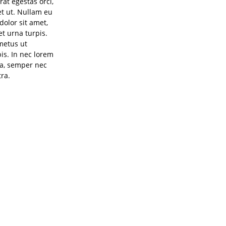
rat egestas orci,
uet ut. Nullam eu
olor sit amet,
et urna turpis.
 metus ut
is. In nec lorem
na, semper nec
ra.