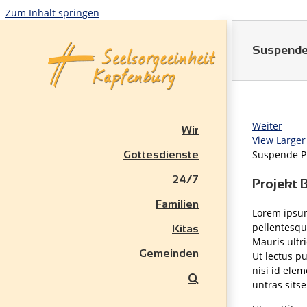
Zum Inhalt springen
Suspende
Weiter
Wir
View Larger
Suspende P
Gottesdienste
24/7
Projekt 
Familien
Lorem ipsum
pellentesqu
Kitas
Mauris ultri
Gemeinden
Ut lectus p
nisi id ele
untras sitse