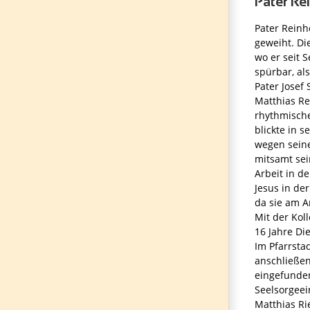
Pater Re
Pater Rein
geweiht. Di
wo er seit 
spürbar, al
Pater Josef
Matthias Re
rhythmisch
blickte in 
wegen seine
mitsamt sei
Arbeit in d
Jesus in de
da sie am A
Mit der Kol
16 Jahre Di
Im Pfarrsta
anschließen
eingefunden
Seelsorgeei
Matthias Ri