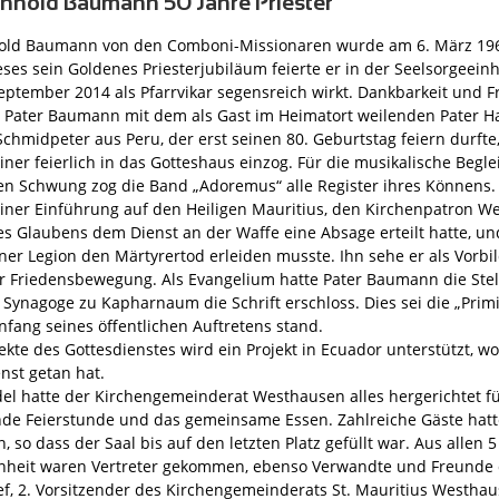
inhold Baumann 50 Jahre Priester
hold Baumann von den Comboni-Missionaren wurde am 6. März 196
eses sein Goldenes Priesterjubiläum feierte er in der Seelsorgeein
September 2014 als Pfarrvikar segensreich wirkt. Dankbarkeit und 
s Pater Baumann mit dem als Gast im Heimatort weilenden Pater Ha
 Schmidpeter aus Peru, der erst seinen 80. Geburtstag feiern durfte
iner feierlich in das Gotteshaus einzog. Für die musikalische Begl
en Schwung zog die Band „Adoremus“ alle Register ihres Könnens
seiner Einführung auf den Heiligen Mauritius, den Kirchenpatron W
s Glaubens dem Dienst an der Waffe eine Absage erteilt hatte, u
ner Legion den Märtyrertod erleiden musste. Ihn sehe er als Vorbil
er Friedensbewegung. Als Evangelium hatte Pater Baumann die Stel
r Synagoge zu Kapharnaum die Schrift erschloss. Dies sei die „Primi
nfang seines öffentlichen Auftretens stand.
lekte des Gottesdienstes wird ein Projekt in Ecuador unterstützt, 
enst getan hat.
del hatte der Kirchengemeinderat Westhausen alles hergerichtet fü
de Feierstunde und das gemeinsame Essen. Zahlreiche Gäste hatt
, so dass der Saal bis auf den letzten Platz gefüllt war. Aus allen
nheit waren Vertreter gekommen, ebenso Verwandte und Freunde d
ef, 2. Vorsitzender des Kirchengemeinderats St. Mauritius Westha