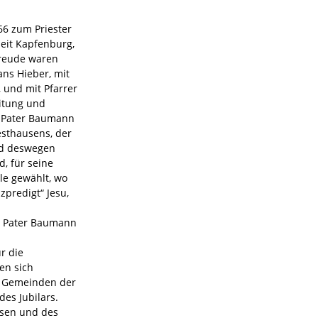
6 zum Priester
heit Kapfenburg,
Freude waren
ns Hieber, mit
, und mit Pfarrer
eitung und
. Pater Baumann
esthausens, der
nd deswegen
d, für seine
le gewählt, wo
zpredigt“ Jesu,
wo Pater Baumann
r die
en sich
 5 Gemeinden der
es Jubilars.
usen und des