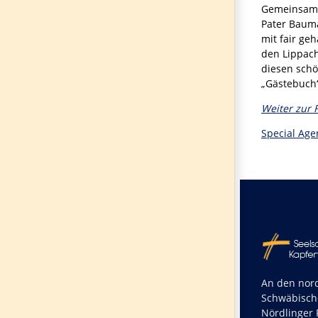
Gemeinsamen
Pater Baum
mit fair ge
den Lippac
diesen schö
„Gästebuch“
Weiter zur 
Special Age
An den nord
Schwäbisch
Nördlinger R