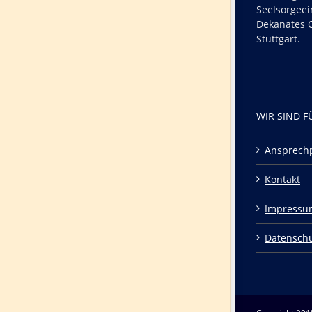
Seelsorgeei
Dekanates O
Stuttgart.
WIR SIND F
Ansprech
Kontakt
Impressu
Datensch