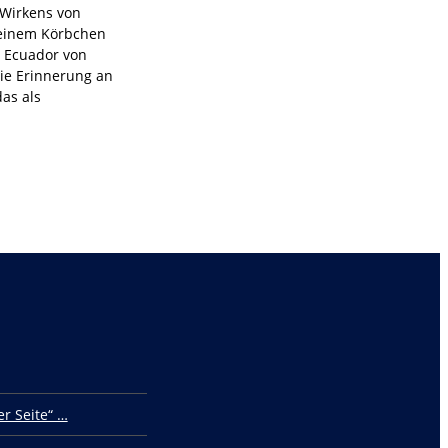
 Wirkens von
 einem Körbchen
n Ecuador von
ie Erinnerung an
das als
r Seite“ …