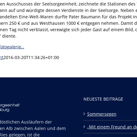
 Ausschusses der Seelsorgeeinheit, zeichnete die Stationen des
ann auf und würdigte dessen Verdienste in der Seelsorge. Neben
handelten Eine-Welt-Waren durfte Pater Baumann für das Projekt i
hern 250 € und aus Westhausen 1000 € entgegen nehmen. Damit d
nen Tag nicht verblasst, verewigte sich jeder Gast auf einem Bild, 
 diente.
Fotogalerie…
nt
2016-03-20T11:34:26+01:00
NEUESTE BEITRÄGE
Sommersegen
östlichen Ausläufern der
„Mit einem Freund an de
en Alb zwischen Aalen und dem
ies gelegen, ist die