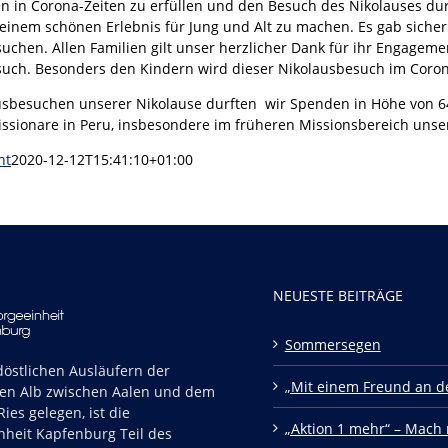
 in Corona-Zeiten zu erfüllen und den Besuch des Nikolauses du
 einem schönen Erlebnis für Jung und Alt zu machen. Es gab siche
uchen. Allen Familien gilt unser herzlicher Dank für ihr Engagem
uch. Besonders den Kindern wird dieser Nikolausbesuch im Corona
sbesuchen unserer Nikolause durften wir Spenden in Höhe von 64
sionare in Peru, insbesondere im früheren Missionsbereich uns
nt
2020-12-12T15:41:10+01:00
NEUESTE BEITRÄGE
Sommersegen
östlichen Ausläufern der
„Mit einem Freund an de
en Alb zwischen Aalen und dem
ies gelegen, ist die
„Aktion 1 mehr“ – Mach 
nheit Kapfenburg Teil des