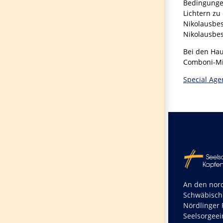
Bedingungen
Lichtern zu
Nikolausbes
Nikolausbes
Bei den Hau
Comboni-Mis
Special Age
An den nord
Schwäbisch
Nördlinger R
Seelsorgeei