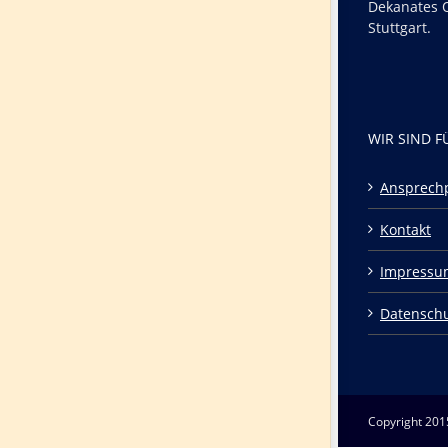
Dekanates O
Stuttgart.
WIR SIND F
Ansprech
Kontakt
Impressu
Datensch
Copyright 201