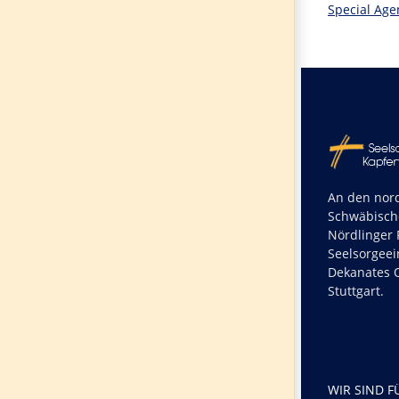
Special Age
An den nord
Schwäbisch
Nördlinger R
Seelsorgeei
Dekanates O
Stuttgart.
WIR SIND F