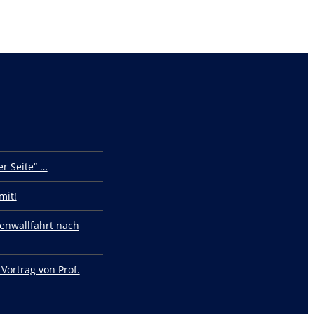
r Seite“ …
mit!
enwallfahrt nach
 Vortrag von Prof.