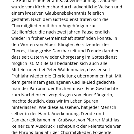
Die Eucharistiefeier am 3. Adventssonntag „Gaudete“
wurde vom Kirchenchor durch adventliche Weisen und
einem kreativen Glaubensbekenntnis feierlich
gestaltet. Nach dem Gottesdienst trafen sich die
Chormitglieder mit ihren Angehörigen zur
Cäcilienfeier, die nach zwei Jahren Pause endlich
wieder in froher Gemeinschaft stattfinden konnte. In
den Worten von Albert Klingler, Vorsitzender des
Chores, klang große Dankbarkeit und Freude darüber,
dass seit Ostern wieder Chorgesang im Gottesdienst
möglich ist. Mit Beifall bedankten sich auch alle
Mitfeiernden bei Peter Waldenmaier, dass er seit
Frühjahr wieder die Chorleitung übernommen hat. Mit
dem gemeinsam gesungenen Cäcilia-Lied gedachte
man der Patronin der Kirchenmusik. Eine Geschichte
zum Nachdenken, vorgetragen von einer Sängerin,
machte deutlich, dass wir im Leben Spuren
hinterlassen. Wie diese aussehen, hat jeder Mensch
selber in der Hand. Anerkennung, Freude und
Dankbarkeit kamen im Grußwort von Pfarrer Matthias
Reiner zum Ausdruck. Höhepunkt der Feierstunde war
die Ehrung langjähriger Chormitglieder. Folgende