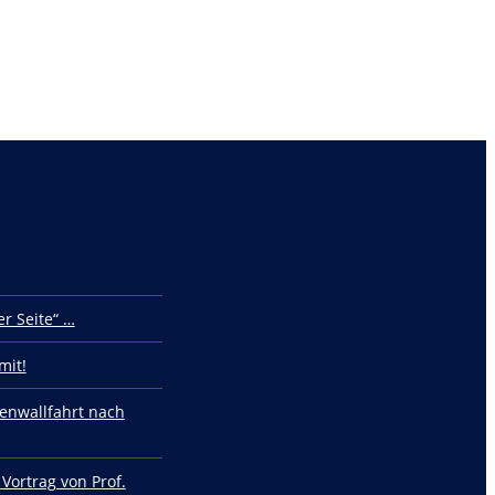
r Seite“ …
mit!
enwallfahrt nach
 Vortrag von Prof.