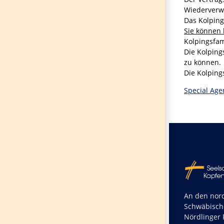
Wiederverwe
Das Kolping
Sie können
Kolpingsfam
Die Kolping
zu können.
Die Kolping
Special Age
An den nord
Schwäbisch
Nördlinger R