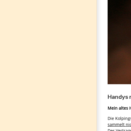
Handys r
Mein altes 
Die Kolping
sammelt ni
Der Vertrag