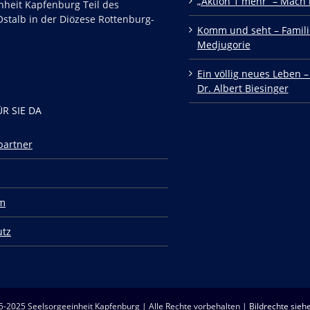
„Aktion 1 mehr“ – Mach 
nheit Kapfenburg Teil des
stalb in der Diözese Rottenburg-
Komm und seht – Famili
Medjugorie
Ein völlig neues Leben –
Dr. Albert Biesinger
ÜR SIE DA
partner
m
utz
5-2025 Seelsorgeeinheit Kapfenburg | Alle Rechte vorbehalten |
Bildrechte siehe