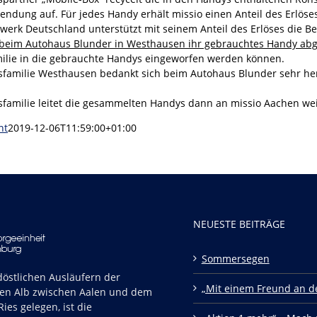
ndung auf. Für jedes Handy erhält missio einen Anteil des Erlöses
werk Deutschland unterstützt mit seinem Anteil des Erlöses die 
 beim Autohaus Blunder in Westhausen ihr gebrauchtes Handy ab
ilie in die gebrauchte Handys eingeworfen werden können.
sfamilie Westhausen bedankt sich beim Autohaus Blunder sehr herz
sfamilie leitet die gesammelten Handys dann an missio Aachen wei
nt
2019-12-06T11:59:00+01:00
NEUESTE BEITRÄGE
Sommersegen
östlichen Ausläufern der
„Mit einem Freund an de
en Alb zwischen Aalen und dem
ies gelegen, ist die