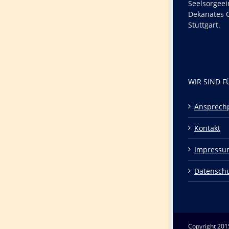
Seelsorgeei
Dekanates O
Stuttgart.
WIR SIND F
Ansprech
Kontakt
Impressu
Datensch
Copyright 201