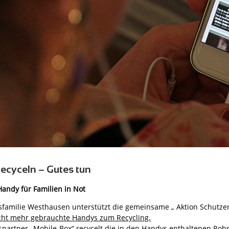
ecyceln – Gutes tun
Handy für Familien in Not
sfamilie Westhausen unterstützt die gemeinsame „ Aktion Schutz
cht mehr gebrauchte Handys zum Recycling.
spartner „Mobile-Box“ recycelt die in den Handys enthaltenen Rohs