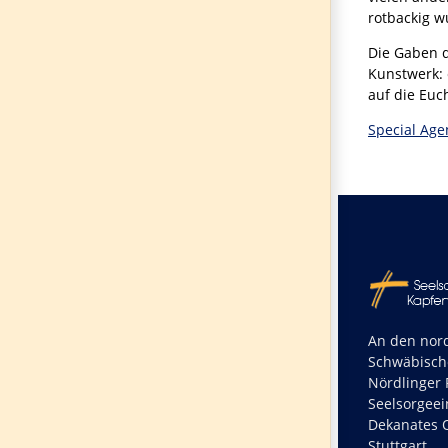
rotbackig w
Die Gaben d
Kunstwerk: 
auf die Euch
Special Age
An den nord
Schwäbisch
Nördlinger R
Seelsorgeei
Dekanates O
Stuttgart.