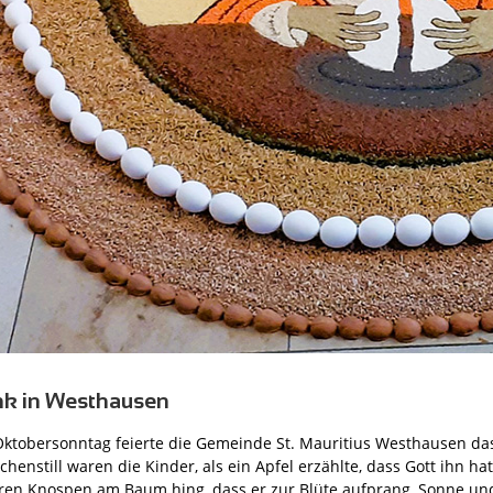
nk in Westhausen
ktobersonntag feierte die Gemeinde St. Mauritius Westhausen das
enstill waren die Kinder, als ein Apfel erzählte, dass Gott ihn hat
ren Knospen am Baum hing, dass er zur Blüte aufprang, Sonne und 