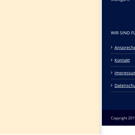
WIR SIND F
Ansprech
Kontakt
Impressu
Datensch
Copyright 201
Page load link