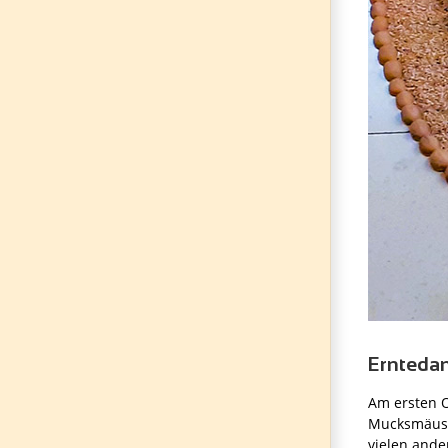
Ernteda
Am ersten O
Mucksmäusch
vielen ande