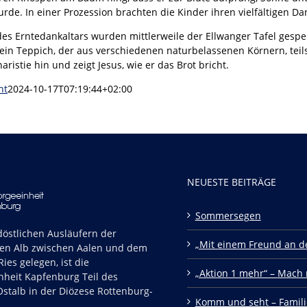
urde. In einer Prozession brachten die Kinder ihren vielfältigen Da
es Erntedankaltars wurden mittlerweile der Ellwanger Tafel gespend
ein Teppich, der aus verschiedenen naturbelassenen Körnern, teils
aristie hin und zeigt Jesus, wie er das Brot bricht.
nt
2024-10-17T07:19:44+02:00
NEUESTE BEITRÄGE
Sommersegen
östlichen Ausläufern der
„Mit einem Freund an de
en Alb zwischen Aalen und dem
ies gelegen, ist die
„Aktion 1 mehr“ – Mach 
nheit Kapfenburg Teil des
stalb in der Diözese Rottenburg-
Komm und seht – Famili