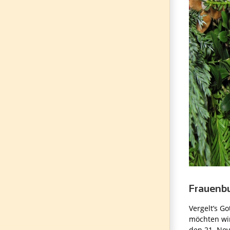
Frauenbu
Vergelt’s Go
möchten wir
den 21. No