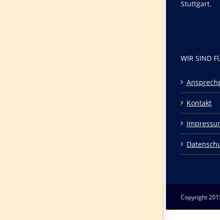
Stuttgart.
WIR SIND F
Ansprech
Kontakt
Impressu
Datensch
Copyright 201
Page load link