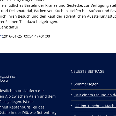
ermüdliches Basteln der Kränze und Gestecke, zur Verfügung stel
 und Dekomaterial, Backen von Kuchen, Helfen bei Aufbau und Be
urch ihren Besuch und den Kauf der adventlichen Ausstellungsstü
hren/seinen Teil dazu beigetragen.
Dank dafür!
nt
2016-01-25T09:54:47+01:00
NEUESTE BEITRÄGE
Sommersegen
östlichen Ausläufern der
„Mit einem Freund an de
en Alb zwischen Aalen und dem
ies gelegen, ist die
„Aktion 1 mehr“ – Mach 
nheit Kapfenburg Teil des
stalb in der Diözese Rottenburg-