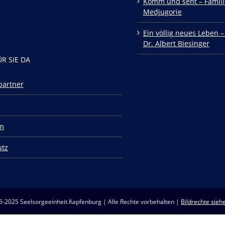
Komm und seht – Famili
Medjugorie
Ein völlig neues Leben –
Dr. Albert Biesinger
ÜR SIE DA
partner
m
utz
5-2025 Seelsorgeeinheit Kapfenburg | Alle Rechte vorbehalten |
Bildrechte siehe