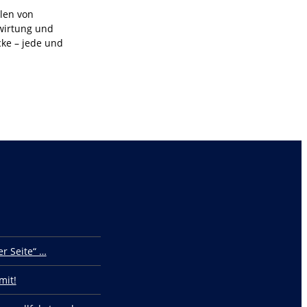
len von
wirtung und
cke – jede und
r Seite“ …
mit!