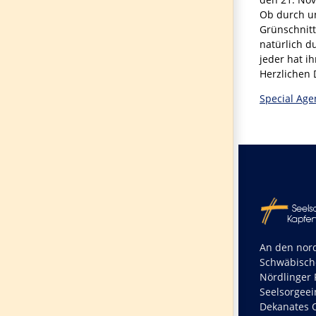
Ob durch un
Grünschnitt
natürlich d
jeder hat i
Herzlichen 
Special Age
An den nord
Schwäbisch
Nördlinger R
Seelsorgeei
Dekanates O