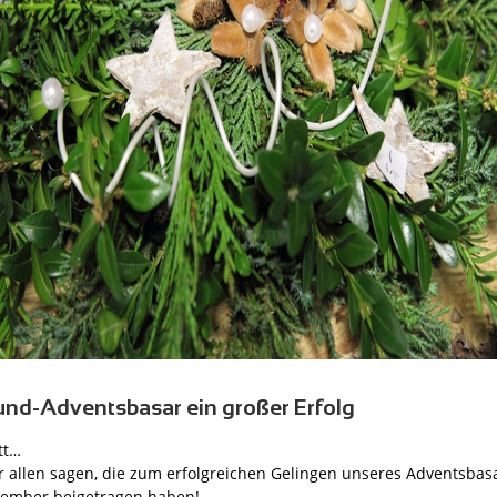
nd-Adventsbasar ein großer Erfolg
tt…
 allen sagen, die zum erfolgreichen Gelingen unseres Adventsbas
vember beigetragen haben!