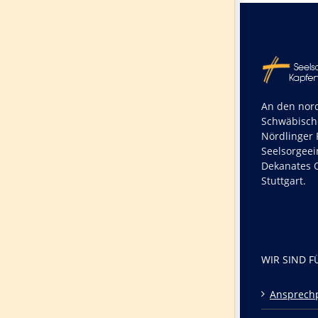
An den nord
Schwäbisch
Nördlinger R
Seelsorgeei
Dekanates O
Stuttgart.
WIR SIND F
Ansprech