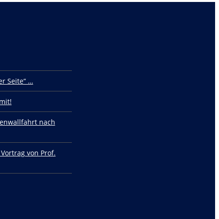
r Seite“ …
mit!
enwallfahrt nach
 Vortrag von Prof.