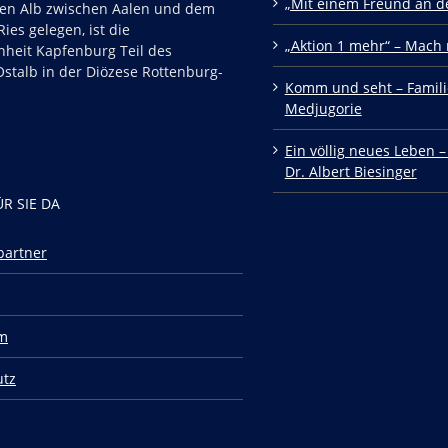
„Mit einem Freund an de
en Alb zwischen Aalen und dem
ies gelegen, ist die
„Aktion 1 mehr“ – Mach 
nheit Kapfenburg Teil des
stalb in der Diözese Rottenburg-
Komm und seht – Famili
Medjugorie
Ein völlig neues Leben –
Dr. Albert Biesinger
ÜR SIE DA
partner
m
utz