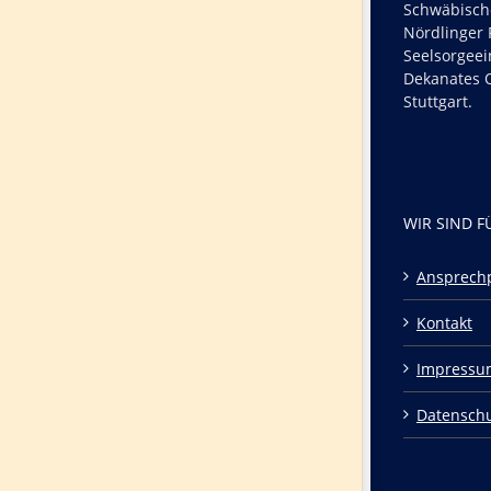
Schwäbisch
Nördlinger R
Seelsorgeei
Dekanates O
Stuttgart.
WIR SIND F
Ansprech
Kontakt
Impressu
Datensch