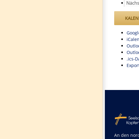
Näch
KALEN
Googl
iCale
Outlo
Outlo
.ics-D
Export
An den nord