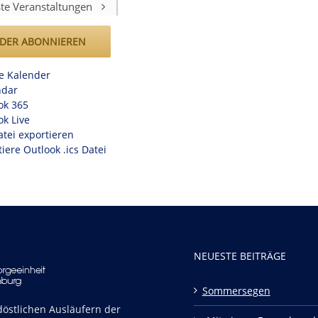
ste
Veranstaltungen
DER ABONNIEREN
e Kalender
ndar
ok 365
ok Live
atei exportieren
iere Outlook .ics Datei
NEUESTE BEITRÄGE
Sommersegen
östlichen Ausläufern der