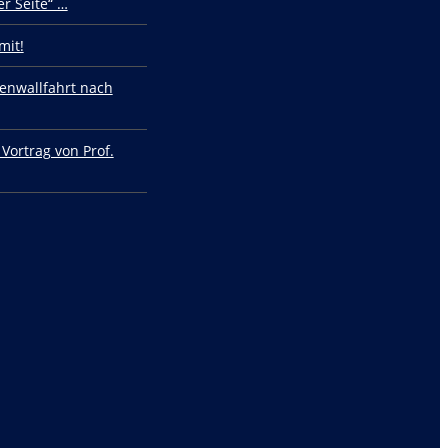
r Seite“ …
mit!
enwallfahrt nach
 Vortrag von Prof.