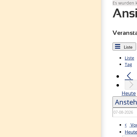
Es wurden 
Ansi
Veransta
Liste
Liste
Tag
Heute
Anste
Vo
Heut