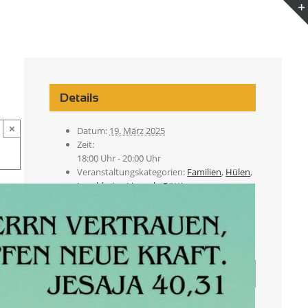
Details
×
Datum:
19. März 2025
Zeit:
18:00 Uhr - 20:00 Uhr
Veranstaltungskategorien:
Familien
,
Hülen
,
Lauchheim
,
Lippach
,
Röttingen
,
Seelsorgeeinheit
,
Westhausen
Veranstaltung-Tags:
Glaube
Veranstaltungsort
Gemeindesaal St. Martin