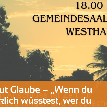
ut Glaube – „Wenn du
klich wüsstest, wer du