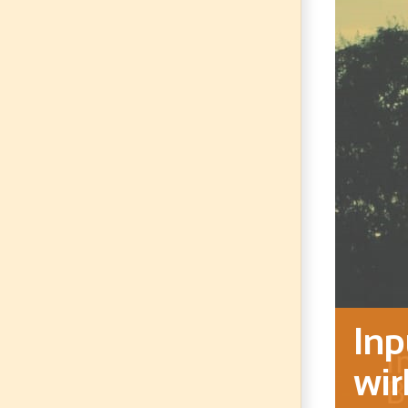
Inp
wir