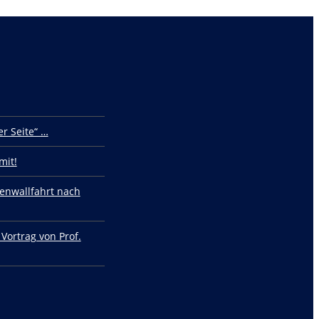
r Seite“ …
mit!
enwallfahrt nach
 Vortrag von Prof.