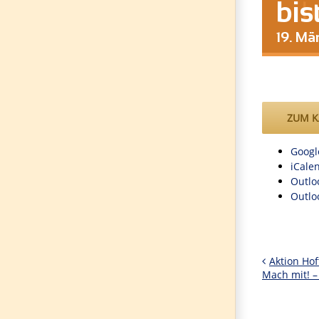
bis
19. Mä
ZUM K
Googl
iCale
Outlo
Outlo
Aktion Ho
Mach mit! –