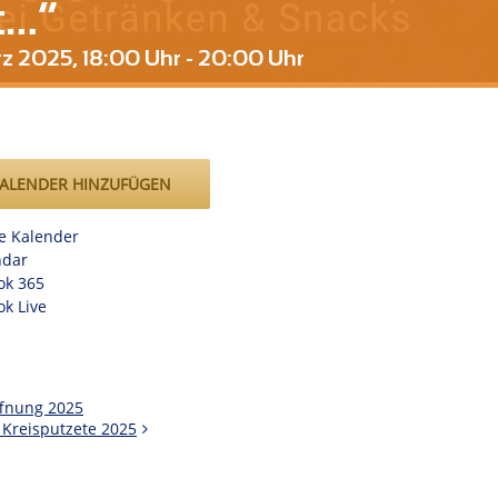
t…“
rz 2025, 18:00 Uhr
-
20:00 Uhr
ALENDER HINZUFÜGEN
e Kalender
ndar
ok 365
ok Live
ffnung 2025
 Kreisputzete 2025