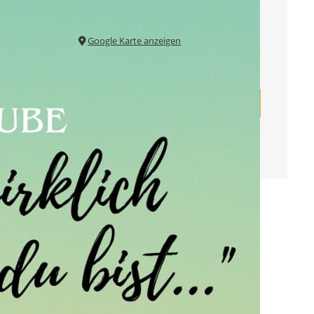
Silvesterstraße
Westhausen
,
73463
Google Karte anzeigen
Veranstalter
Seelsorgeeinheit Kapfenburg