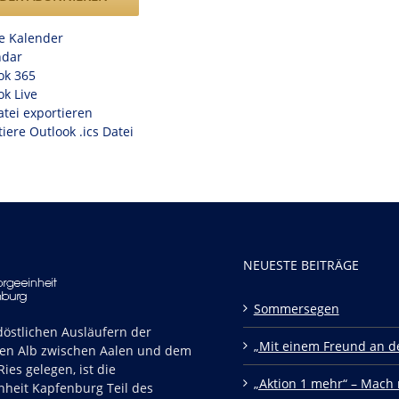
e Kalender
ndar
ok 365
ok Live
atei exportieren
iere Outlook .ics Datei
NEUESTE BEITRÄGE
Sommersegen
östlichen Ausläufern der
„Mit einem Freund an de
en Alb zwischen Aalen und dem
ies gelegen, ist die
„Aktion 1 mehr“ – Mach 
nheit Kapfenburg Teil des