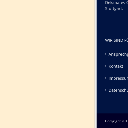
Dekanates O
Stuttgart.
WIR SIND F
Ansprech
Kontakt
Impressu
Datensch
Copyright 201