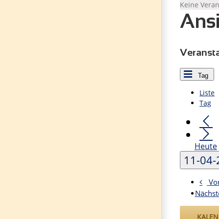
Keine Veran
Ansi
Veransta
Tag
Liste
Tag
Heute
11-04
Vo
Nächst
KALEN