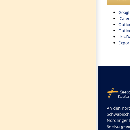
Googl
iCale
Outlo
Outlo
.ics-D
Export
An den nord
Schwäbisch
Nördlinger R
Seelsorgeei